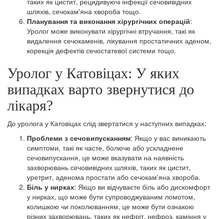
таких як цистит, рецидивуючі інфекції сечовивідних
шляхів, сечокам'яна хвороба тощо.
Планування та виконання хірургічних операцій
:
Уролог може виконувати хірургічні втручання, такі як
видалення сечокаменів, лікування простатичних аденом,
корекція дефектів сечостатевої системи тощо.
Уролог у Катовіцах: У яких
випадках варто звернутися до
лікаря?
До уролога у Катовіцах слід звертатися у наступних випадках:
Проблеми з сечовипусканням
: Якщо у вас виникають
симптоми, такі як часте, болюче або ускладнене
сечовипускання, це може вказувати на наявність
захворювань сечовивідних шляхів, таких як цистит,
уретрит, аденома простати або сечокам'яна хвороба.
Біль у нирках
: Якщо ви відчуваєте біль або дискомфорт
у нирках, що може бути супроводжуваним ломотом,
колишкою чи поколюванням, це може бути ознакою
різних захворювань, таких як нефріт, нефроз, каміння у