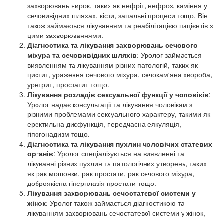
захворювань нирок, таких як нефріт, нефроз, каміння у
сечовивідних шляхах, кісти, запальні процеси тощо. Він
також займається лікуванням та реабілітацією пацієнтів з
цими захворюваннями.
Діагностика та лікування захворювань сечового
міхура та сечовивідних шляхів
: Уролог займається
виявленням та лікуванням різних патологій, таких як
цистит, ураження сечового міхура, сечокам'яна хвороба,
уретрит, простатит тощо.
Лікування розладів сексуальної функції у чоловіків
:
Уролог надає консультації та лікування чоловікам з
різними проблемами сексуального характеру, такими як
еректильна дисфункція, передчасна еякуляція,
гіпогонадизм тощо.
Діагностика та лікування пухлин чоловічих статевих
органів
: Уролог спеціалізується на виявленні та
лікуванні різних пухлин та патологічних утворень, таких
як рак мошонки, рак простати, рак сечового міхура,
доброякісна гіперплазія простати тощо.
Лікування захворювань сечостатевої системи у
жінок
: Уролог також займається діагностикою та
лікуванням захворювань сечостатевої системи у жінок,