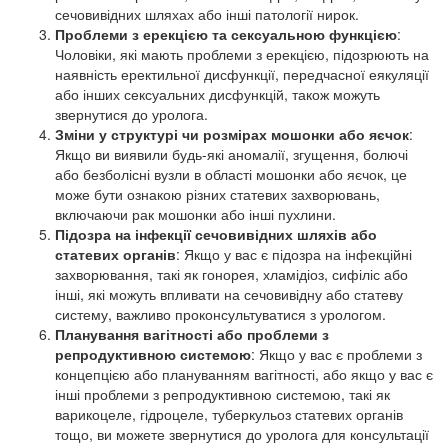
сечовивідних шляхах або інші патології нирок.
Проблеми з ерекцією та сексуальною функцією
:
Чоловіки, які мають проблеми з ерекцією, підозрюють на
наявність еректильної дисфункції, передчасної еякуляції
або інших сексуальних дисфункцій, також можуть
звернутися до уролога.
Зміни у структурі чи розмірах мошонки або яєчок
:
Якщо ви виявили будь-які аномалії, згущення, болючі
або безболісні вузли в області мошонки або яєчок, це
може бути ознакою різних статевих захворювань,
включаючи рак мошонки або інші пухлини.
Підозра на інфекції сечовивідних шляхів або
статевих органів
: Якщо у вас є підозра на інфекційні
захворювання, такі як гонорея, хламідіоз, сифіліс або
інші, які можуть впливати на сечовивідну або статеву
систему, важливо проконсультуватися з урологом.
Планування вагітності або проблеми з
репродуктивною системою
: Якщо у вас є проблеми з
концепцією або плануванням вагітності, або якщо у вас є
інші проблеми з репродуктивною системою, такі як
варикоцеле, гідроцеле, туберкульоз статевих органів
тощо, ви можете звернутися до уролога для консультації