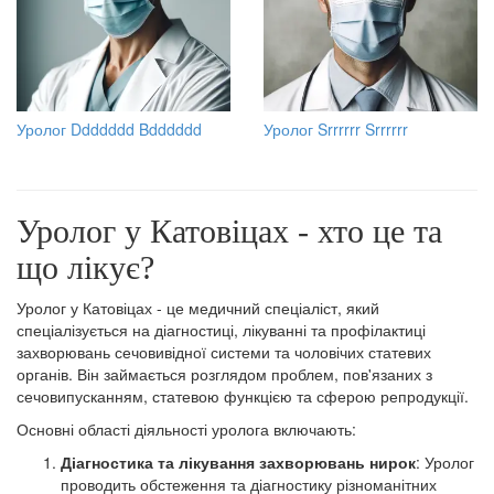
Уролог Ddddddd Bdddddd
Уролог Srrrrrr Srrrrrr
Уролог у Катовіцах - хто це та
що лікує?
Уролог у Катовіцах - це медичний спеціаліст, який
спеціалізується на діагностиці, лікуванні та профілактиці
захворювань сечовивідної системи та чоловічих статевих
органів. Він займається розглядом проблем, пов'язаних з
сечовипусканням, статевою функцією та сферою репродукції.
Основні області діяльності уролога включають:
Діагностика та лікування захворювань нирок
: Уролог
проводить обстеження та діагностику різноманітних